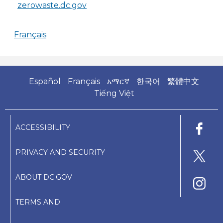
zerowaste.dc.gov
Français
Español
Français
አማርኛ
한국어
繁體中文
Tiếng Việt
ACCESSIBILITY
PRIVACY AND SECURITY
ABOUT DC.GOV
TERMS AND