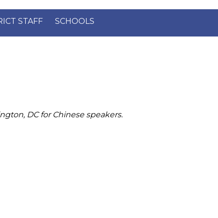
×
RICT STAFF
SCHOOLS
ington, DC for Chinese speakers.